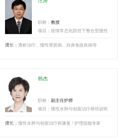
汪涛
职称：
教授
...
项目：
疫情常态化防控下整合型慢性病管理建设学习班、
擅长：
透析治疗、慢性肾脏病、自身免疫疾病等
韩杰
职称：
副主任护师
项目：
慢性水肿与创面治疗师培训班、
失禁治疗康复
擅长：
慢性水肿与创面治疗和康复 / 护理技能专家