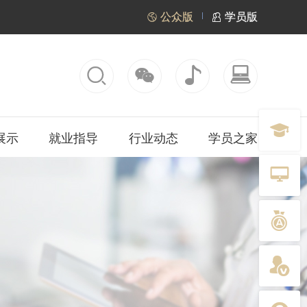
 公众版
 学员版





展示
就业指导
行业动态
学员之家


