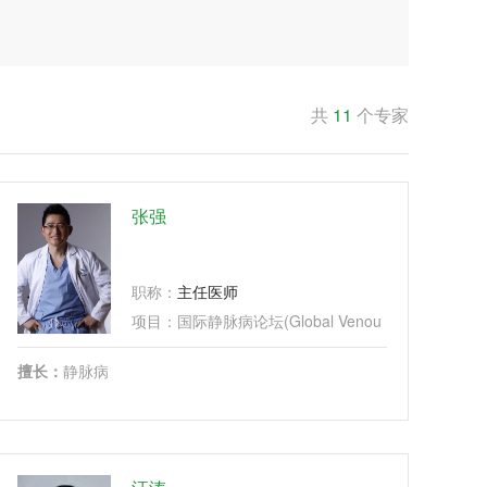
共
11
个专家
张强
职称：
主任医师
...
项目：
国际静脉病论坛(Global Venous Forum)、
...
擅长：
静脉病