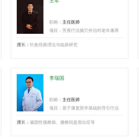
王军
职称：
主任医师
...
项目：
芳香疗法腧穴外治对老年康养操作方法与技术培训、
擅长：
针灸经典理论与临床研究
李瑞国
职称：
主任医师
...
项目：
基于康复医学基础的导引疗法培训、
...
擅长：
顽固性颈椎病、腰椎间盘突出症等